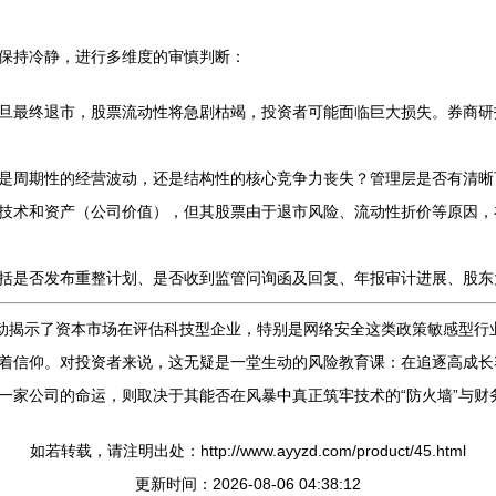
保持冷静，进行多维度的审慎判断：
旦最终退市，股票流动性将急剧枯竭，投资者可能面临巨大损失。券商研
是周期性的经营波动，还是结构性的核心竞争力丧失？管理层是否有清晰
技术和资产（公司价值），但其股票由于退市风险、流动性折价等原因，
括是否发布重整计划、是否收到监管问询函及回复、年报审计进展、股东
生动揭示了资本市场在评估科技型企业，特别是网络安全这类政策敏感型行
着信仰。对投资者来说，这无疑是一堂生动的风险教育课：在追逐高成长
家公司的命运，则取决于其能否在风暴中真正筑牢技术的“防火墙”与财务
如若转载，请注明出处：http://www.ayyzd.com/product/45.html
更新时间：2026-08-06 04:38:12